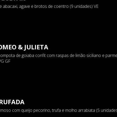
abacaxi, agave e brotos de coentro (9 unidades) VE
MEO & JULIETA
ompota de goiaba confit com raspas de limão siciliano e parm
 VG GF
TRUFADA
emoso com queijo pecorino, trufa e molho arrabiata (5 unidade