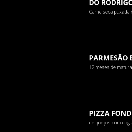
DO RODRIG
Carne seca puxada n
PARMESÃO B
12 meses de matura
PIZZA FON
de queijos com cogu