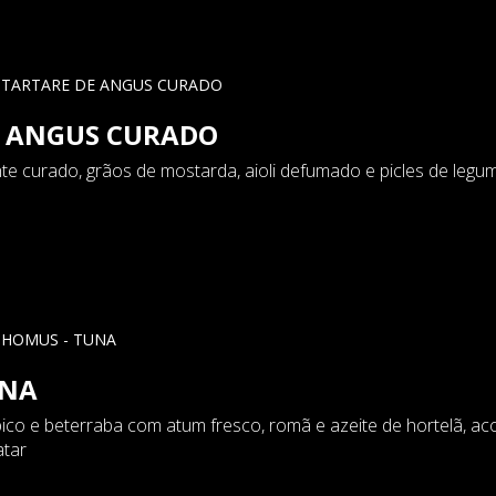
E ANGUS CURADO
nte curado, grãos de mostarda, aioli defumado e picles de le
UNA
co e beterraba com atum fresco, romã e azeite de hortelã, 
atar