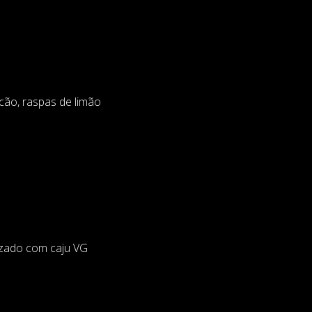
icão, raspas de limão
izado com caju VG