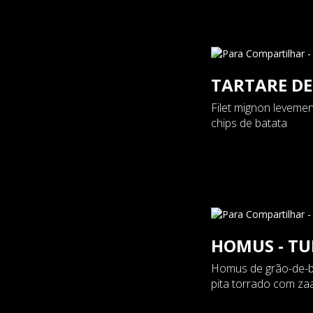
TARTARE D
Filet mignon leveme
chips de batata
HOMUS - T
Homus de grão-de-bi
pita torrado com za