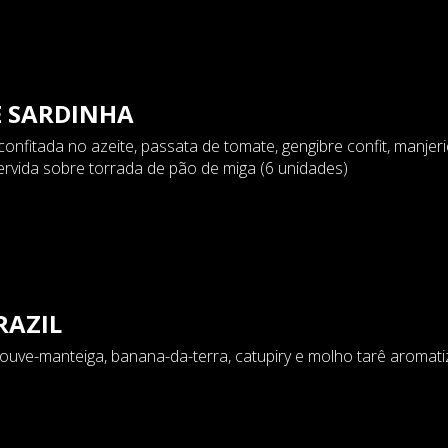
E SARDINHA
onfitada no azeite, passata de tomate, gengibre confit, manjer
servida sobre torrada de pão de miga (6 unidades)
RAZIL
couve-manteiga, banana-da-terra, catupiry e molho tarê aromat