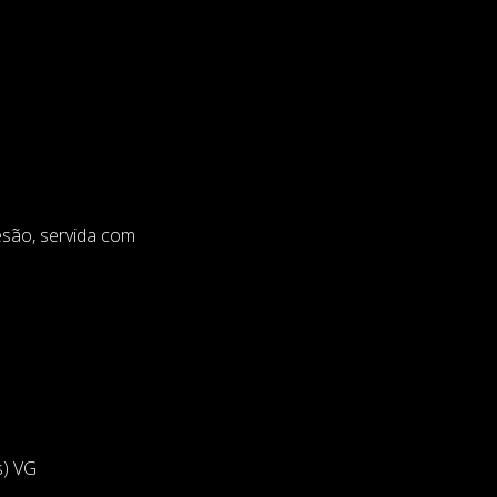
esão, servida com
s) VG