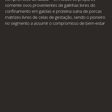
somente ovos provenientes de galinhas livres do
confinamento em gaiolas e proteína suína de porcas
matrizes livres de celas de gestação, sendo o pioneiro
no segmento a assumir o compromisso de bem-estar
animal de suínos.
Proteção das abelhas
O Hotel apoia o projeto de conservação da
biodiversidade e ecossistema das Abelhas Mandaçaia
Mbee que são responsáveis pela polinização e
essenciais para a preservação das matas brasileiras e
produção de alimentos.